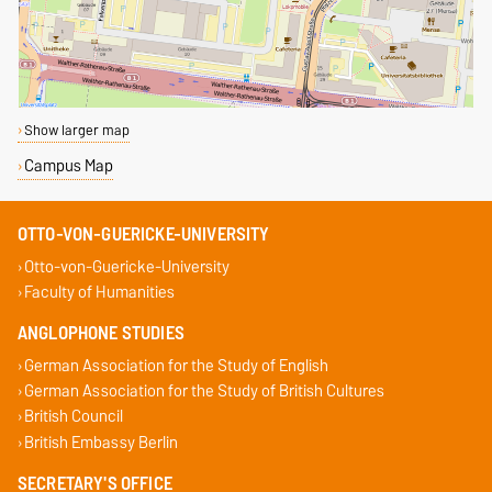
Show larger map
Campus Map
OTTO-VON-GUERICKE-UNIVERSITY
Otto-von-Guericke-University
Faculty of Humanities
ANGLOPHONE STUDIES
German Association for the Study of English
German Association for the Study of British Cultures
British Council
British Embassy Berlin
SECRETARY'S OFFICE