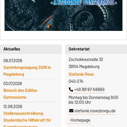
Aktuelles
Sekretariat
Zschokkestraße 32
06.07.2026
39104 Magdeburg
Sammlungstagung 2026 in
Stefanie Rose
Magdeburg
G40-274
03.07.2026
+49 391 67-56669
Besuch des Editha-
Gymnasiums
Montag bis Donnerstag 9:00
bis 12:00 Uhr
12.06.2026
stefanie.rose@ovgu.de
Stellenausschreibung:
Homepage
Studentische Hilfskraft für