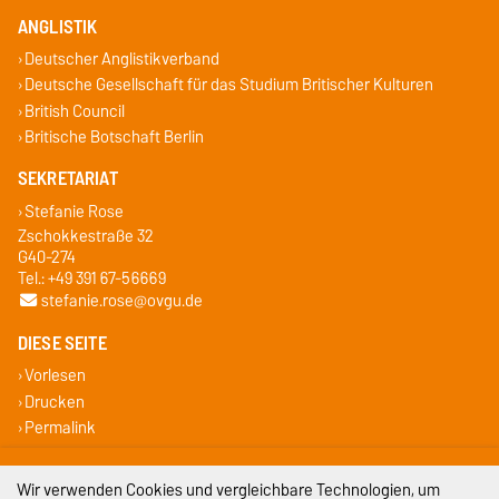
ANGLISTIK
Deutscher Anglistikverband
Deutsche Gesellschaft für das Studium Britischer Kulturen
British Council
Britische Botschaft Berlin
SEKRETARIAT
Stefanie Rose
Zschokkestraße 32
G40-274
Tel.: +49 391 67-56669
stefanie.rose@ovgu.de
DIESE SEITE
Vorlesen
Drucken
Permalink
Impressum
Wir verwenden Cookies und vergleichbare Technologien, um