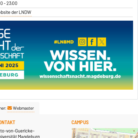
00 - 23:00
bsite der LNDW
ner:
Webmaster
ONTAKT
CAMPUS
tto-von-Guericke-
niversität Magdeburg