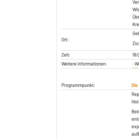
Ve
Wis
Übe
Kre
Ge
Ort:
Zs
Zeit:
18:
Weitere Informationen:
W
Programmpunkt:
Die
Rep
his
Bei
ent
exp
auß