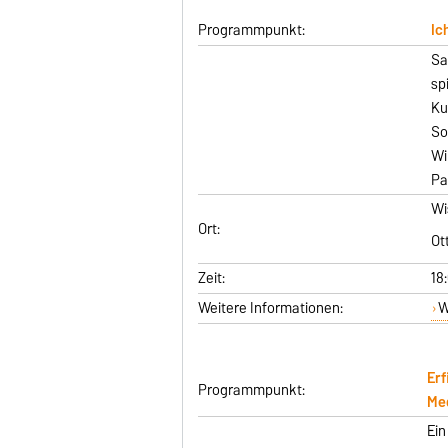
Programmpunkt:
Ic
Sa
sp
Ku
So
Wi
Pa
Wi
Ort:
Ot
Zeit:
18
Weitere Informationen:
W
Erf
Programmpunkt:
Med
Ein