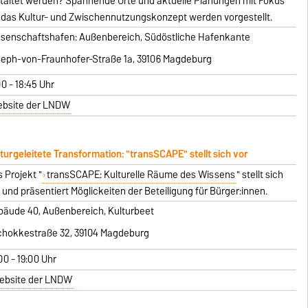
taltet werden? Spannende Orte und aktuelle Planungen mit Fokus
 das Kultur- und Zwischennutzungskonzept werden vorgestellt.
senschaftshafen: Außenbereich, Südöstliche Hafenkante
eph-von-Fraunhofer-Straße 1a, 39106 Magdeburg
00 - 18:45 Uhr
bsite der LNDW
turgeleitete Transformation: "transSCAPE" stellt sich vor
 Projekt "
transSCAPE: Kulturelle Räume des Wissens
" stellt sich
 und präsentiert Möglickeiten der Beteiligung für Bürger:innen.
bäude 40, Außenbereich, Kulturbeet
chokkestraße 32, 39104 Magdeburg
00 - 19:00 Uhr
ebsite der LNDW