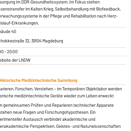
rsorgung im DDR-Gesundheitssystem. Im Fokus stehen
senstransfer im Kalten Krieg, Selbstbehandlung mit Biofeedback,
rwachungssysteme in der Pflege und Rehabilitation nach Herz-
islauf-Erkrankungen.
bäude 40
chokkestraße 32, 39104 Magdeburg
00 - 20:00
ebsite der LNDW
 Historische Medizintechnische Sammlung
arieren, Forschen, Verstehen – im Temporären Objektlabor werden
torische medizintechnische Geräte wieder zum Leben erweckt
m gemeinsamen Prüfen und Reparieren technischer Apparate
stehen neue Fragen und Forschungshypothesen. Ein
erimenteller Austausch verbindet akademische und
erakademische Perspektiven, Geistes- und Naturwissenschaften